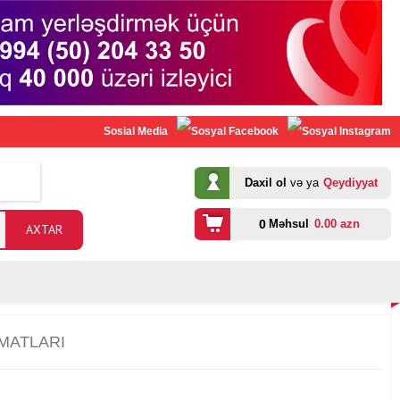
Sosial Media
Daxil ol
və ya
Qeydiyyat
0
Məhsul
0.00 azn
MATLARI