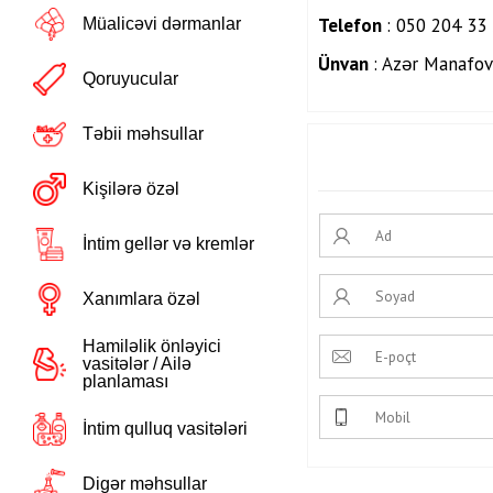
Telefon
: 050 204 33
Müalicəvi dərmanlar
Ünvan
: Azər Manafov
Qoruyucular
Təbii məhsullar
Kişilərə özəl
İntim gellər və kremlər
Xanımlara özəl
Hamiləlik önləyici
vasitələr / Ailə
planlaması
İntim qulluq vasitələri
Digər məhsullar