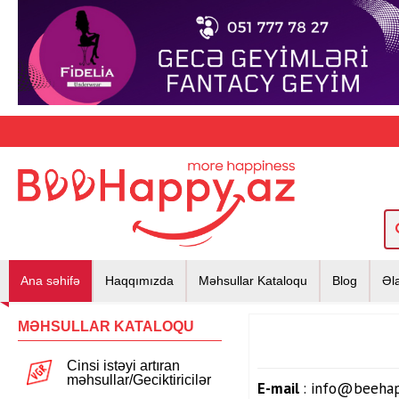
Ana səhifə
Haqqımızda
Məhsullar Kataloqu
Blog
Əl
MƏHSULLAR KATALOQU
Cinsi istəyi artıran
məhsullar/Geciktiricilər
E-mail
:
info@beehap