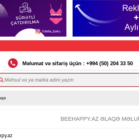
Məlumat və sifariş üçün : +994 (50) 204 33 50
aqə
BEEHAPPY.AZ ƏLAQƏ MƏLU
py.az