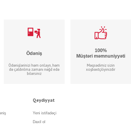
100%
Ödəniş
Müştəri məmnuniyyəti
Ödənişlərinizi həm onlayn, həm
Məqsədimiz sizin
də çatdırılma zamanı nəğd edə
xoşbəxtçiliyinizdir
bilərsiniz
Qeydiyyat
əniş
Yeni istifadəçi
Daxil ol