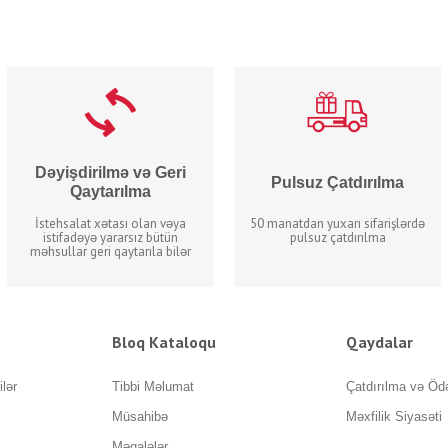
Dəyişdirilmə və Geri
Pulsuz Çatdırılma
Qaytarılma
İstehsalat xətası olan vəya
50 manatdan yuxarı sifarişlərdə
istifadəyə yararsız bütün
pulsuz çatdırılma
məhsullar geri qaytarıla bilər
Bloq Kataloqu
Qaydalar
ilər
Tibbi Məlumat
Çatdırılma və Öd
Müsahibə
Məxfilik Siyasəti
Məqalələr