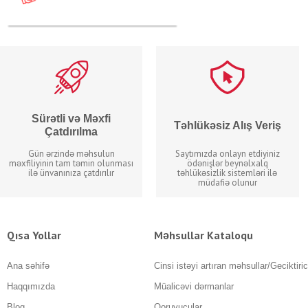
Sürətli və Məxfi
Təhlükəsiz Alış Veriş
Çatdırılma
Gün ərzində məhsulun
Saytımızda onlayn etdiyiniz
məxfiliyinin tam təmin olunması
ödənişlər beynəlxalq
ilə ünvanınıza çatdırılır
təhlükəsizlik sistemləri ilə
müdafiə olunur
Qısa Yollar
Məhsullar Kataloqu
Ana səhifə
Cinsi istəyi artıran məhsullar/Geciktiric
Haqqımızda
Müalicəvi dərmanlar
Blog
Qoruyucular