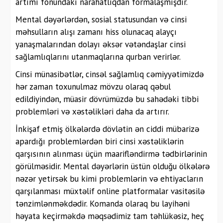
artımı fonundakı narahatlıqdan formalaşmışdır.
Mental dəyərlərdən, sosial statusundan və cinsi
məhsulların alışı zamanı hiss olunacaq alayçı
yanaşmalarından dolayı əksər vətəndaşlar cinsi
sağlamlıqlarını utanmaqlarına qurban verirlər.
Cinsi münasibətlər, cinsəl sağlamlıq cəmiyyətimizdə
hər zaman toxunulmaz mövzu olaraq qəbul
edildiyindən, müasir dövrümüzdə bu sahədəki tibbi
problemləri və xəstəlikləri daha da artırır.
İnkişaf etmiş ölkələrdə dövlətin ən ciddi mübarizə
apardığı problemlərdən biri cinsi xəstəliklərin
qarşısının alınması üçün maarifləndirmə tədbirlərinin
görülməsidir. Mental dəyərlərin üstün olduğu ölkələrə
nəzər yetirsək bu kimi problemlərin və ehtiyacların
qarşılanması müxtəlif online platformalar vasitəsilə
tənzimlənməkdədir. Komanda olaraq bu layihəni
həyata keçirməkdə məqsədimiz tam təhlükəsiz, heç