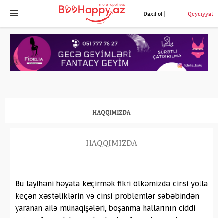
Daxil ol
Qeydiyyat
HAQQIMIZDA
HAQQIMIZDA
Bu layihəni həyata keçirmək fikri ölkəmizdə cinsi yolla
keçən xəstəliklərin və cinsi problemlər səbəbindən
yaranan ailə münaqişələri, boşanma hallarının ciddi