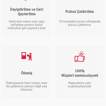
Dəyişdirilmə və Geri
Pulsuz Çatdırılma
Qaytarılma
İstehsalat xətası olan vəya
50 manatdan yuxarı sifarişlərdə
istifadəyə yararsız bütün
pulsuz çatdırılma
məhsullar geri qaytarıla bilər
100%
Ödəniş
Müştəri məmnuniyyəti
Ödənişlərinizi həm onlayn, həm
Məqsədimiz sizin
də çatdırılma zamanı nəğd edə
xoşbəxtçiliyinizdir
bilərsiniz