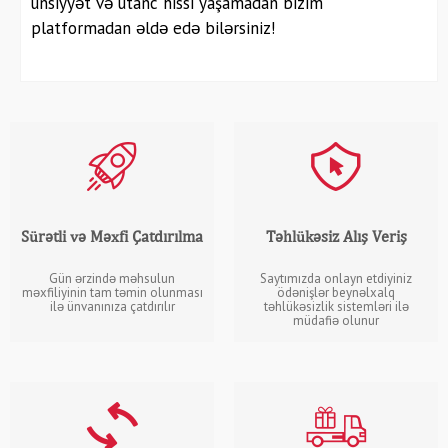
ünsiyyət və utanc hissi yaşamadan bizim
platformadan əldə edə bilərsiniz!
Sürətli və Məxfi Çatdırılma
Təhlükəsiz Alış Veriş
Gün ərzində məhsulun
Saytımızda onlayn etdiyiniz
məxfiliyinin tam təmin olunması
ödənişlər beynəlxalq
ilə ünvanınıza çatdırılır
təhlükəsizlik sistemləri ilə
müdafiə olunur