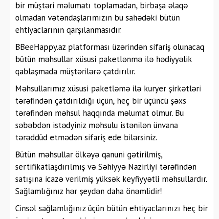
bir müştəri məlumatı toplamadan, birbaşa əlaqə
olmadan vətəndaşlarımızın bu sahədəki bütün
ehtiyaclarının qarşılanmasıdır.
BBeeHappy.az platforması üzərindən sifariş olunacaq
bütün məhsullar xüsusi paketlənmə ilə hədiyyəlik
qablaşmada müştərilərə çatdırılır.
Məhsullarımız xüsusi paketləmə ilə kuryer şirkətləri
tərəfindən çatdırıldığı üçün, heç bir üçüncü şəxs
tərəfindən məhsul haqqında məlumat olmur. Bu
səbəbdən istədyiniz məhsulu istənilən ünvana
tərəddüd etmədən sifariş ede bilərsiniz.
Bütün məhsullar ölkəyə qanuni gətirilmiş,
sertifikatlaşdırılmış və Səhiyyə Nazirliyi tərəfindən
satışına icazə verilmiş yüksək keyfiyyətli məhsullardır.
Sağlamlığınız hər şeydən daha önəmlidir!
Cinsəl sağlamlığınız üçün bütün ehtiyaclarınızı heç bir