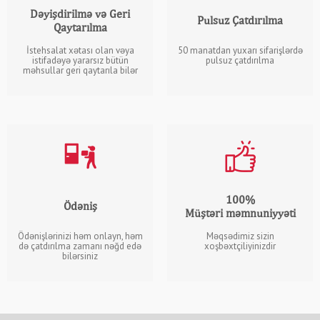
Dəyişdirilmə və Geri
Pulsuz Çatdırılma
Qaytarılma
İstehsalat xətası olan vəya
50 manatdan yuxarı sifarişlərdə
istifadəyə yararsız bütün
pulsuz çatdırılma
məhsullar geri qaytarıla bilər
100%
Ödəniş
Müştəri məmnuniyyəti
Ödənişlərinizi həm onlayn, həm
Məqsədimiz sizin
də çatdırılma zamanı nəğd edə
xoşbəxtçiliyinizdir
bilərsiniz