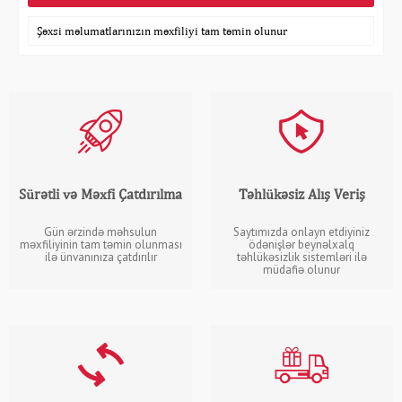
Şəxsi məlumatlarınızın məxfiliyi tam təmin olunur
Sürətli və Məxfi Çatdırılma
Təhlükəsiz Alış Veriş
Gün ərzində məhsulun
Saytımızda onlayn etdiyiniz
məxfiliyinin tam təmin olunması
ödənişlər beynəlxalq
ilə ünvanınıza çatdırılır
təhlükəsizlik sistemləri ilə
müdafiə olunur