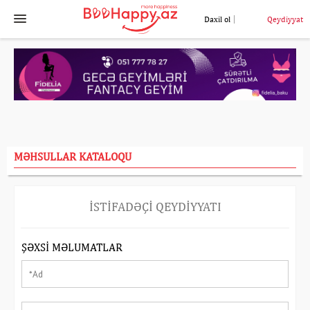
Daxil ol
Qeydiyyat
MƏHSULLAR KATALOQU
İSTIFADƏÇI QEYDIYYATI
ŞƏXSI MƏLUMATLAR