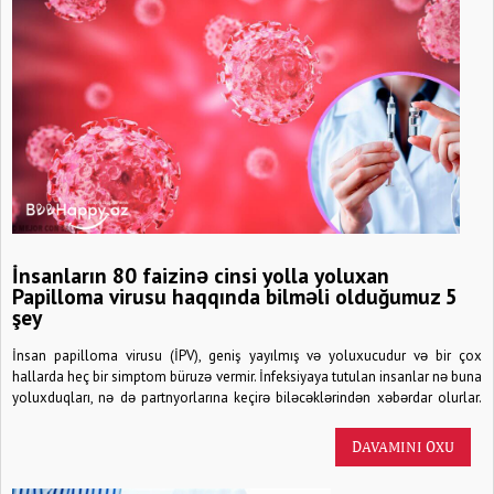
İnsanların 80 faizinə cinsi yolla yoluxan
Papilloma virusu haqqında bilməli olduğumuz 5
şey
İnsan papilloma virusu (İPV), geniş yayılmış və yoluxucudur və bir çox
hallarda heç bir simptom büruzə vermir. İnfeksiyaya tutulan insanlar nə buna
yoluxduqları, nə də partnyorlarına keçirə biləcəklərindən xəbərdar olurlar.
Bu, cinsiyyət orqanları və anus hissədəki dəri təması ilə yayılır və yoluxması
üçün tam olaraq sekslə məşğul olmağa gərək yoxdur. Buna görə də
DAVAMINI OXU
qoruyucudan istifadə də işə yaramır. İnfeksiya haqqında bilməli olduğunuz
beş məlumatı nəzərinizə çatdırırıq.